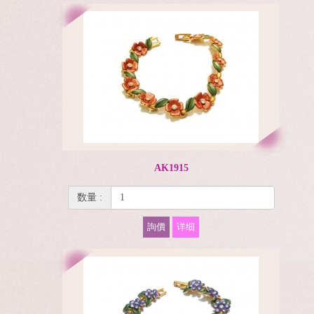
AK1915
数量 :
詢價
详细