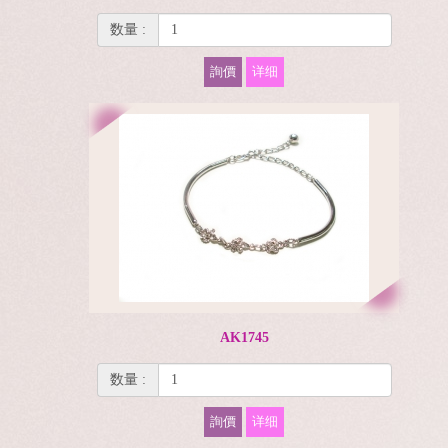
数量 :
詢價
详细
AK1745
数量 :
詢價
详细