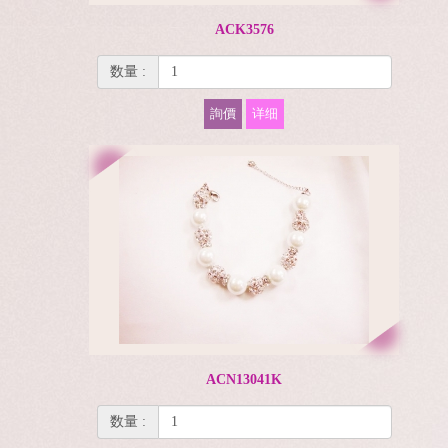
ACK3576
数量 :
詢價
详细
ACN13041K
数量 :