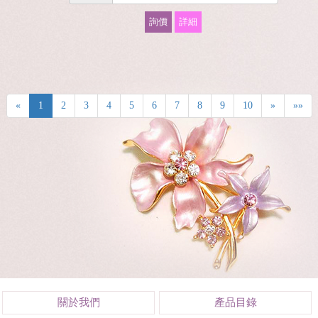
詢價
詳細
«
1
2
3
4
5
6
7
8
9
10
»
»»
關於我們
產品目錄