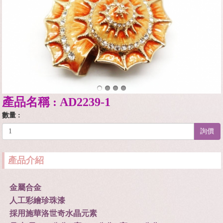
產品名稱 : AD2239-1
數量 :
詢價
產品介紹
金屬合金
人工彩繪珍珠漆
採用施華洛世奇水晶元素